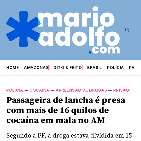
HOME
AMAZONAS
DITO & FEITO
BRASIL
POLÍCIA
PARI
POLÍCIA
—
COCAÍNA
—
APREENSÃO DE DROGAS
—
PRISÃO
Passageira de lancha é presa
com mais de 16 quilos de
cocaína em mala no AM
Segundo a PF, a droga estava dividida em 15