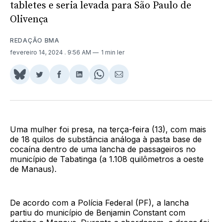
tabletes e seria levada para São Paulo de
Olivença
REDAÇÃO BMA
fevereiro 14, 2024
. 9:56 AM
1 min ler
Share
Compartilhar
Compartilhar
Compartilhar
Share
Compartilhar
on
no
no
no
on
via
BlueSky
Twitter
Facebook
LinkedIn
WhatsApp
Email
Uma mulher foi presa, na terça-feira (13), com mais
de 18 quilos de substância análoga à pasta base de
cocaína dentro de uma lancha de passageiros no
município de Tabatinga (a 1.108 quilômetros a oeste
de Manaus).
De acordo com a Polícia Federal (PF), a lancha
partiu do município de Benjamin Constant com