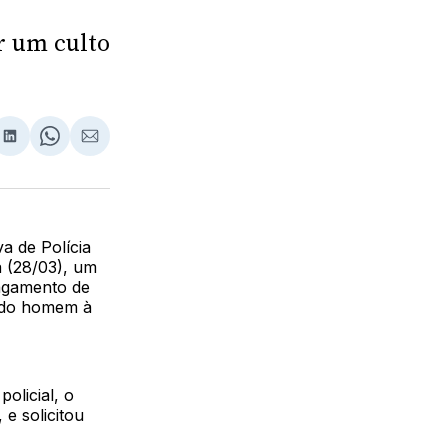
r um culto
lhar
partilhar
Compartilhar
Share
Compartilhar
no
on
via
ebook
LinkedIn
WhatsApp
Email
a de Polícia
a (28/03), um
agamento de
a do homem à
olicial, o
e solicitou