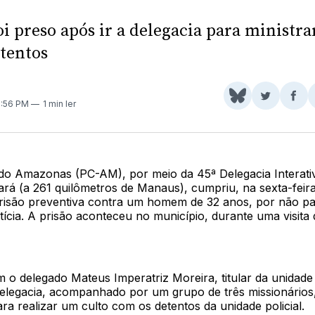
 preso após ir a delegacia para ministra
etentos
Share
Comparti
Com
12:56 PM
1 min ler
on
no
no
BlueSky
Twitter
Fac
l do Amazonas (PC-AM), por meio da 45ª Delegacia Interativ
ará (a 261 quilômetros de Manaus), cumpriu, na sexta-feir
isão preventiva contra um homem de 32 anos, por não p
tícia. A prisão aconteceu no município, durante uma visit
o delegado Mateus Imperatriz Moreira, titular da unidade p
elegacia, acompanhado por um grupo de três missionários, 
ra realizar um culto com os detentos da unidade policial.