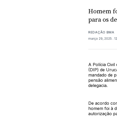
Homem foi
para os d
REDAÇÃO BMA
março 29, 2025
. 
A Polícia Civi
(DIP) de Uruc
mandado de pr
pensão alimen
delegacia.
De acordo com 
homem foi à d
autorização pa