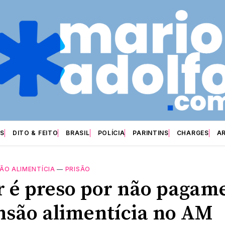
S
DITO & FEITO
BRASIL
POLÍCIA
PARINTINS
CHARGES
A
ÃO ALIMENTÍCIA
—
PRISÃO
r é preso por não pagam
nsão alimentícia no AM