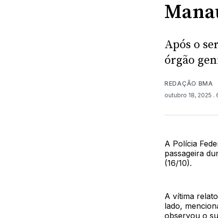
Mana
Após o se
órgão geni
REDAÇÃO BMA
outubro 18, 2025
.
A Polícia Fed
passageira dur
(16/10).
A vítima relat
lado, mencion
observou o sus