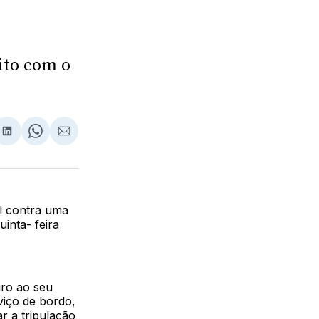
ito com o
lhar
partilhar
Compartilhar
Share
Compartilhar
no
on
via
ebook
LinkedIn
WhatsApp
Email
l contra uma
inta- feira
iro ao seu
viço de bordo,
r a tripulação