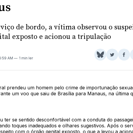
us
rviço de bordo, a vítima observou o suspe
tal exposto e acionou a tripulação
Share
Comparti
Com
 6:59 AM
1 min ler
on
no
no
BlueSky
Twitter
Fac
eral prendeu um homem pelo crime de importunação sexua
ante um voo que saiu de Brasília para Manaus, na última qu
ou ter se sentido desconfortável com a conduta do passage
ando toques inadequados e olhares sugestivos. Após o ser
peito com o órgão genital exposto, o que a levou a aciona