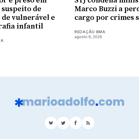
or é preso em
STJ condena minis
suspeito de
Marco Buzzi a per
 de vulnerável e
cargo por crimes 
afia infantil
REDAÇÃO BMA
agosto 6, 2026
MA
6
BlueSky
Twitter
Facebook
RSS