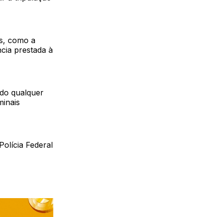
as, como a
ncia prestada à
ndo qualquer
minais
olícia Federal