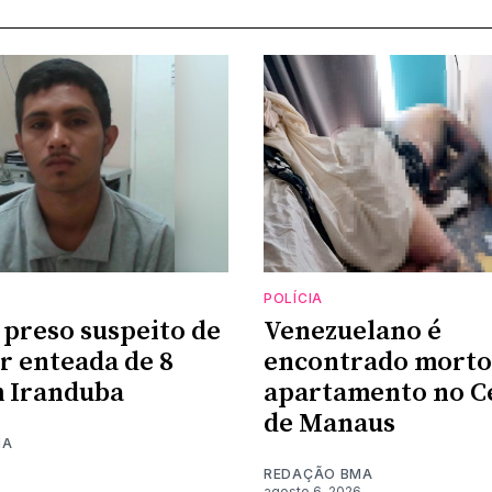
POLÍCIA
 preso suspeito de
Venezuelano é
r enteada de 8
encontrado morto
 Iranduba
apartamento no C
de Manaus
MA
6
REDAÇÃO BMA
agosto 6, 2026