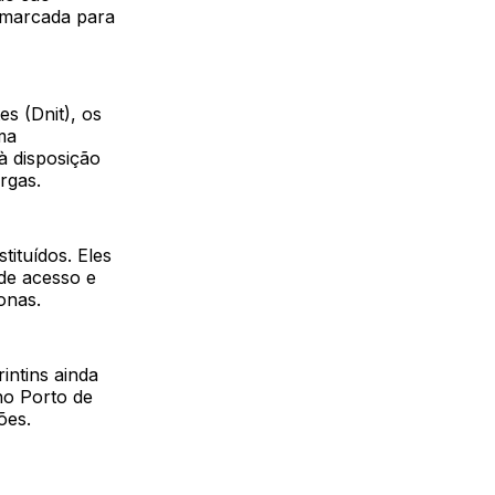
, marcada para
s (Dnit), os
ma
à disposição
rgas.
tituídos. Eles
 de acesso e
onas.
intins ainda
no Porto de
ões.