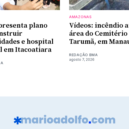
AMAZONAS
presenta plano
Vídeos: incêndio a
nstruir
área do Cemitério
dades e hospital
Tarumã, em Mana
l em Itacoatiara
REDAÇÃO BMA
agosto 7, 2026
MA