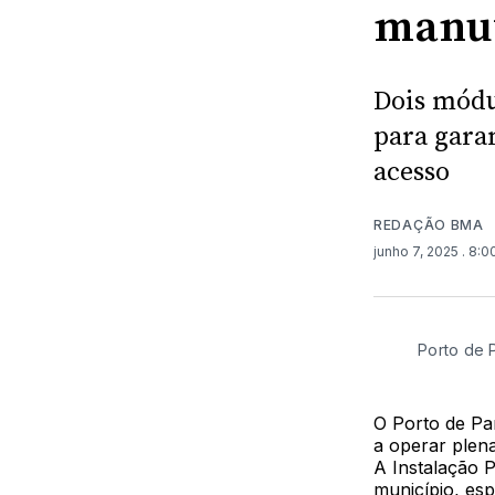
manu
Dois módu
para garan
acesso
REDAÇÃO BMA
junho 7, 2025
. 8:
Porto de P
O Porto de Par
a operar plen
A Instalação P
município, esp