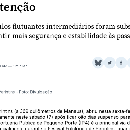
tenção
los flutuantes intermediários foram subs
tir mais segurança e estabilidade às pass
Share
Comparti
Com
00 AM
1 min ler
on
no
no
BlueSky
Twitter
Fac
arintins - Foto: Divulgação
intins (a 369 quilômetros de Manaus), abriu nesta sexta-fei
amente neste sábado (7) após ficar oito dias suspenso pa
ortuária Pública de Pequeno Porte (IP4) é a principal via 
ecialmente durante o Festival Folclórico de Parintins, qua