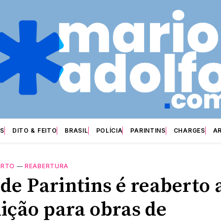
S
DITO & FEITO
BRASIL
POLÍCIA
PARINTINS
CHARGES
A
ORTO
—
REABERTURA
 de Parintins é reaberto 
dição para obras de