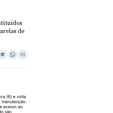
tituídos
arelas de
lhar
partilhar
Compartilhar
Share
Compartilhar
no
on
via
ebook
LinkedIn
WhatsApp
Email
ra (6) e volta
ra manutenção.
de acesso ao
ndo são