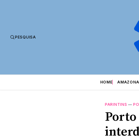
PESQUISA
HOME
AMAZONA
PARINTINS
—
P
Porto
inter