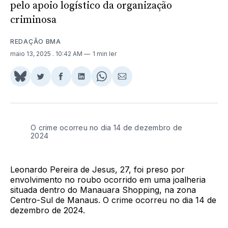
pelo apoio logístico da organização
criminosa
REDAÇÃO BMA
maio 13, 2025
. 10:42 AM
1 min ler
Share
Compartilhar
Compartilhar
Compartilhar
Share
Compartilhar
on
no
no
no
on
via
BlueSky
Twitter
Facebook
LinkedIn
WhatsApp
Email
O crime ocorreu no dia 14 de dezembro de
2024
Leonardo Pereira de Jesus, 27, foi preso por
envolvimento no roubo ocorrido em uma joalheria
situada dentro do Manauara Shopping, na zona
Centro-Sul de Manaus. O crime ocorreu no dia 14 de
dezembro de 2024.