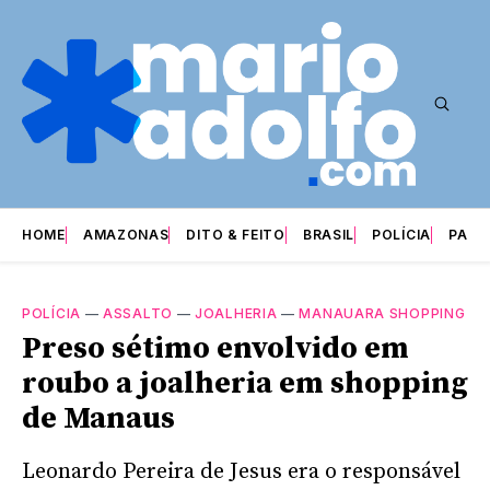
HOME
AMAZONAS
DITO & FEITO
BRASIL
POLÍCIA
PARI
POLÍCIA
—
ASSALTO
—
JOALHERIA
—
MANAUARA SHOPPING
Preso sétimo envolvido em
roubo a joalheria em shopping
de Manaus
Leonardo Pereira de Jesus era o responsável