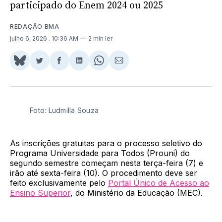
participado do Enem 2024 ou 2025
REDAÇÃO BMA
julho 6, 2026
. 10:36 AM
2 min ler
Share
Compartilhar
Compartilhar
Compartilhar
Share
Compartilhar
on
no
no
no
on
via
BlueSky
Twitter
Facebook
LinkedIn
WhatsApp
Email
Foto: Ludmilla Souza
As inscrições gratuitas para o processo seletivo do
Programa Universidade para Todos (Prouni) do
segundo semestre começam nesta terça-feira (7) e
irão até sexta-feira (10). O procedimento deve ser
feito exclusivamente pelo
Portal Único de Acesso ao
Ensino Superior
, do Ministério da Educação (MEC).