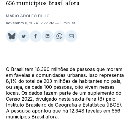
656 municípios Brasil afora
MÁRIO ADOLFO FILHO
novembro 8, 2024
. 2:22 PM
3 min ler
Share
Compartilhar
Compartilhar
Compartilhar
Share
Compartilhar
on
no
no
no
on
via
BlueSky
Twitter
Facebook
LinkedIn
WhatsApp
Email
O Brasil tem 16,390 milhões de pessoas que moram
em favelas e comunidades urbanas. Isso representa
8,1% do total de 203 milhões de habitantes no país,
ou seja, de cada 100 pessoas, oito vivem nesses
locais. Os dados fazem parte de um suplemento do
Censo 2022, divulgado nesta sexta-feira (8) pelo
Instituto Brasileiro de Geografia e Estatística (IBGE).
A pesquisa apontou que há 12.348 favelas em 656
municípios Brasil afora.