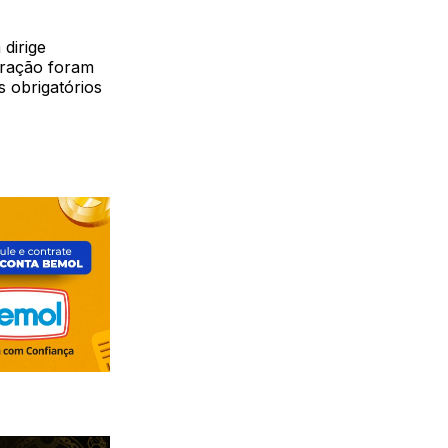
dirige
fração foram
s obrigatórios