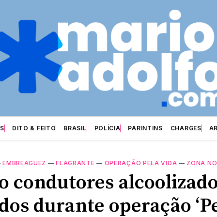
S
DITO & FEITO
BRASIL
POLÍCIA
PARINTINS
CHARGES
A
—
EMBREAGUEZ
—
FLAGRANTE
—
OPERAÇÃO PELA VIDA
—
ZONA NO
o condutores alcoolizado
ados durante operação ‘P