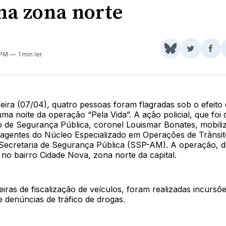
 na zona norte
Share
Comparti
Com
 PM
1 min ler
on
no
no
BlueSky
Twitter
Fac
eira (07/04), quatro pessoas foram flagradas sob o efeito 
ma noite da operação “Pela Vida”. A ação policial, que fo
o de Segurança Pública, coronel Louismar Bonates, mobiliz
r, agentes do Núcleo Especializado em Operações de Trânsit
 Secretaria de Segurança Pública (SSP-AM). A operação, de
no bairro Cidade Nova, zona norte da capital.
iras de fiscalização de veículos, foram realizadas incursõe
e denúncias de tráfico de drogas.