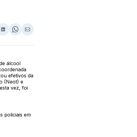
lhar
partilhar
Compartilhar
Share
Compartilhar
no
on
via
ebook
LinkedIn
WhatsApp
Email
de álcool
i coordenada
ou efetivos da
o (Neot) e
sta vez, foi
s policiais em