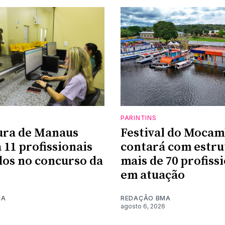
PARINTINS
ura de Manaus
Festival do Moca
 11 profissionais
contará com estru
os no concurso da
mais de 70 profiss
em atuação
MA
REDAÇÃO BMA
6
agosto 6, 2026