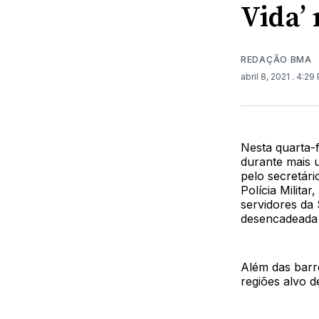
Vida’
REDAÇÃO BMA
abril 8, 2021
. 4:29
Nesta quarta-f
durante mais u
pelo secretári
Polícia Milita
servidores da
desencadeada 
Além das barre
regiões alvo d