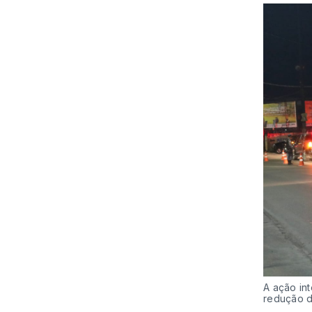
A ação in
redução do