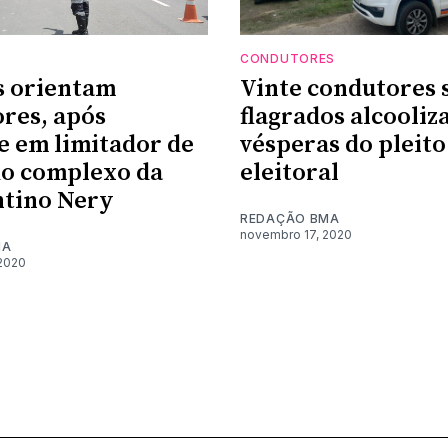
CONDUTORES
s orientam
Vinte condutores 
res, após
flagrados alcooliz
e em limitador de
vésperas do pleito
do complexo da
eleitoral
ntino Nery
REDAÇÃO BMA
novembro 17, 2020
MA
2020