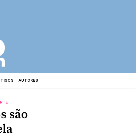
RTIGOS
AUTORES
RTE
s são
ela