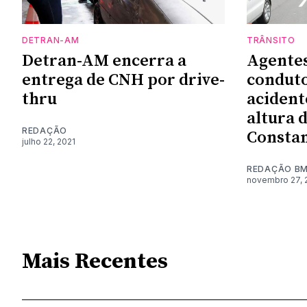
DETRAN-AM
TRÂNSITO
Detran-AM encerra a
Agente
entrega de CNH por drive-
conduto
thru
acident
altura 
REDAÇÃO
Consta
julho 22, 2021
REDAÇÃO B
novembro 27, 
Mais Recentes