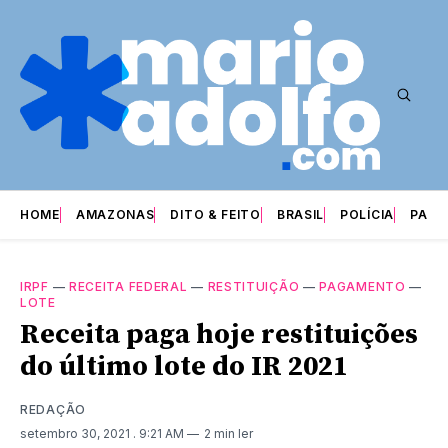
HOME
AMAZONAS
DITO & FEITO
BRASIL
POLÍCIA
PARI
IRPF
—
RECEITA FEDERAL
—
RESTITUIÇÃO
—
PAGAMENTO
—
LOTE
Receita paga hoje restituições
do último lote do IR 2021
REDAÇÃO
setembro 30, 2021
. 9:21 AM
2 min ler