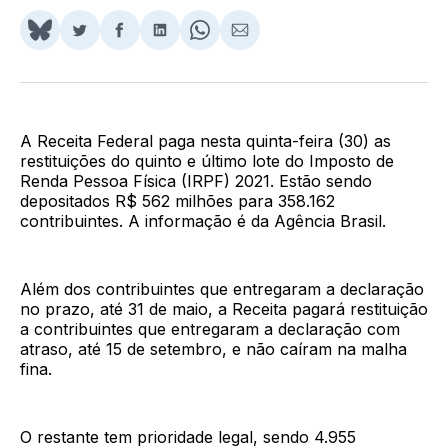
Share
Compartilhar
Compartilhar
Compartilhar
Share
Compartilhar
on
no
no
no
on
via
BlueSky
Twitter
Facebook
LinkedIn
WhatsApp
Email
A Receita Federal paga nesta quinta-feira (30) as
restituições do quinto e último lote do Imposto de
Renda Pessoa Física (IRPF) 2021. Estão sendo
depositados R$ 562 milhões para 358.162
contribuintes. A informação é da Agência Brasil.
Além dos contribuintes que entregaram a declaração
no prazo, até 31 de maio, a Receita pagará restituição
a contribuintes que entregaram a declaração com
atraso, até 15 de setembro, e não caíram na malha
fina.
O restante tem prioridade legal, sendo 4.955