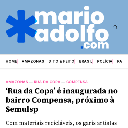
HOME
AMAZONAS
DITO & FEITO
BRASIL
POLÍCIA
PARI
AMAZONAS
—
RUA DA COPA
—
COMPENSA
‘Rua da Copa’ é inaugurada no
bairro Compensa, próximo à
Semulsp
Com materiais recicláveis, os garis artistas