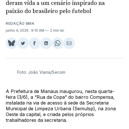
deram vida a um cenário inspirado na
paixão do brasileiro pelo futebol
REDAÇÃO BMA
junho 4, 2026
. 9:10 AM
2 min ler
Share
Compartilhar
Compartilhar
Compartilhar
Share
Compartilhar
on
no
no
no
on
via
BlueSky
Twitter
Facebook
LinkedIn
WhatsApp
Email
Foto: João Viana/Secom
A Prefeitura de Manaus inaugurou, nesta quarta-
feira (3/6), a “Rua da Copa” do bairro Compensa,
instalada na via de acesso à sede da Secretaria
Municipal de Limpeza Urbana (Semulsp), na zona
Oeste da capital, e criada pelos próprios
trabalhadores da secretaria.