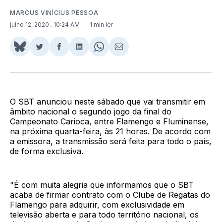
MARCUS VINÍCIUS PESSOA
julho 12, 2020
. 10:24 AM
1 min ler
Share
Compartilhar
Compartilhar
Compartilhar
Share
Compartilhar
on
no
no
no
on
via
BlueSky
Twitter
Facebook
LinkedIn
WhatsApp
Email
O SBT anunciou neste sábado que vai transmitir em
âmbito nacional o segundo jogo da final do
Campeonato Carioca, entre Flamengo e Fluminense,
na próxima quarta-feira, às 21 horas. De acordo com
a emissora, a transmissão será feita para todo o país,
de forma exclusiva.
"É com muita alegria que informamos que o SBT
acaba de firmar contrato com o Clube de Regatas do
Flamengo para adquirir, com exclusividade em
televisão aberta e para todo território nacional, os