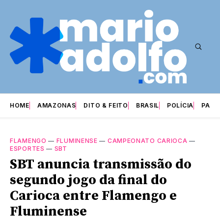
HOME
AMAZONAS
DITO & FEITO
BRASIL
POLÍCIA
PARI
FLAMENGO
—
FLUMINENSE
—
CAMPEONATO CARIOCA
—
ESPORTES
—
SBT
SBT anuncia transmissão do
segundo jogo da final do
Carioca entre Flamengo e
Fluminense