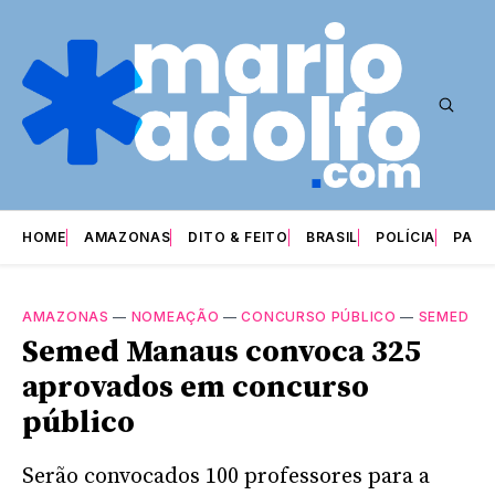
HOME
AMAZONAS
DITO & FEITO
BRASIL
POLÍCIA
PARI
AMAZONAS
—
NOMEAÇÃO
—
CONCURSO PÚBLICO
—
SEMED
Semed Manaus convoca 325
aprovados em concurso
público
Serão convocados 100 professores para a