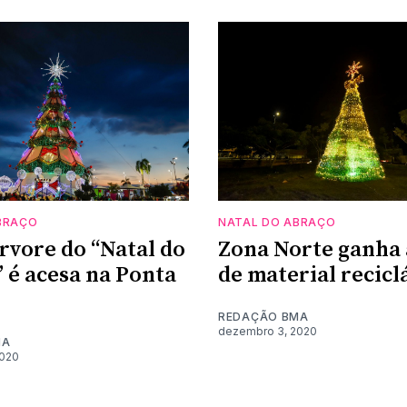
BRAÇO
NATAL DO ABRAÇO
rvore do “Natal do
Zona Norte ganha
 é acesa na Ponta
de material recicl
REDAÇÃO BMA
dezembro 3, 2020
MA
2020