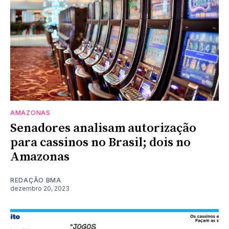
AMAZONAS
Senadores analisam autorização
para cassinos no Brasil; dois no
Amazonas
REDAÇÃO BMA
dezembro 20, 2023