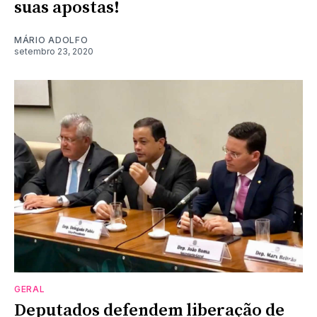
suas apostas!
MÁRIO ADOLFO
setembro 23, 2020
GERAL
Deputados defendem liberação de