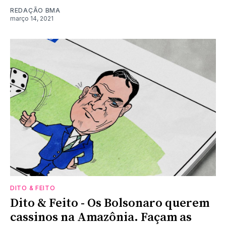
REDAÇÃO BMA
março 14, 2021
DITO & FEITO
Dito & Feito - Os Bolsonaro querem
cassinos na Amazônia. Façam as