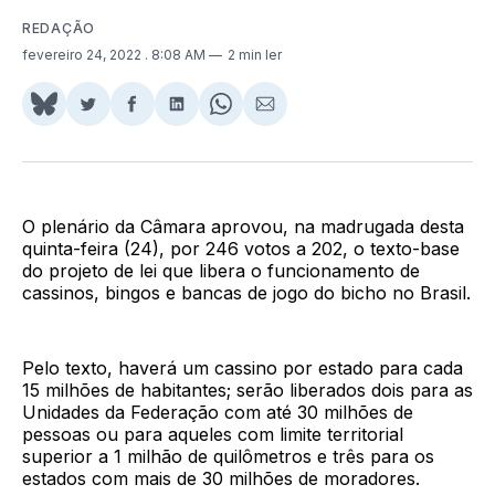
REDAÇÃO
fevereiro 24, 2022
. 8:08 AM
2 min ler
Share
Compartilhar
Compartilhar
Compartilhar
Share
Compartilhar
on
no
no
no
on
via
BlueSky
Twitter
Facebook
LinkedIn
WhatsApp
Email
O plenário da Câmara aprovou, na madrugada desta
quinta-feira (24), por 246 votos a 202, o texto-base
do projeto de lei que libera o funcionamento de
cassinos, bingos e bancas de jogo do bicho no Brasil.
Pelo texto, haverá um cassino por estado para cada
15 milhões de habitantes; serão liberados dois para as
Unidades da Federação com até 30 milhões de
pessoas ou para aqueles com limite territorial
superior a 1 milhão de quilômetros e três para os
estados com mais de 30 milhões de moradores.