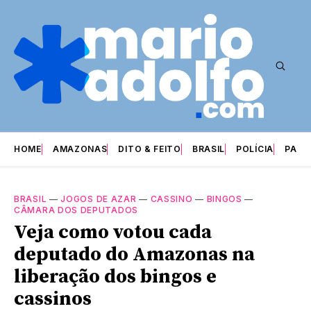
HOME
AMAZONAS
DITO & FEITO
BRASIL
POLÍCIA
PARI
BRASIL
—
JOGOS DE AZAR
—
CASSINO
—
BINGOS
—
CÂMARA DOS DEPUTADOS
Veja como votou cada
deputado do Amazonas na
liberação dos bingos e
cassinos