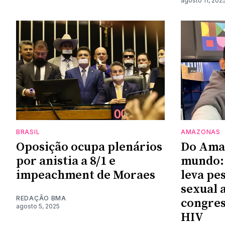
agosto 11, 202
BRASIL
AMAZONAS
Oposição ocupa plenários
Do Ama
por anistia a 8/1 e
mundo:
impeachment de Moraes
leva pe
sexual 
REDAÇÃO BMA
congres
agosto 5, 2025
HIV