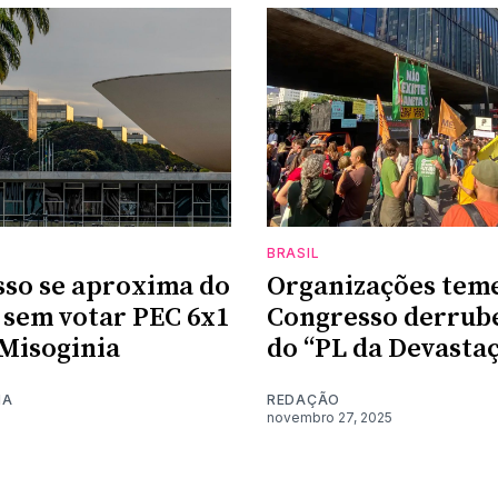
BRASIL
so se aproxima do
Organizações tem
 sem votar PEC 6x1
Congresso derrube
 Misoginia
do “PL da Devasta
MA
REDAÇÃO
novembro 27, 2025