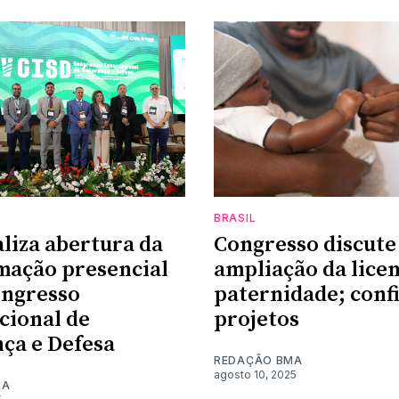
BRASIL
liza abertura da
Congresso discute
mação presencial
ampliação da lice
ongresso
paternidade; confi
cional de
projetos
ça e Defesa
REDAÇÃO BMA
agosto 10, 2025
MA