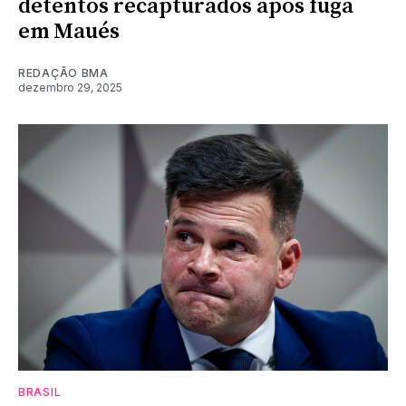
detentos recapturados após fuga
em Maués
REDAÇÃO BMA
dezembro 29, 2025
BRASIL