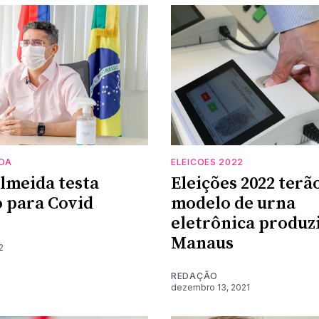
IDA
ELEICOES 2022
lmeida testa
Eleições 2022 terã
o para Covid
modelo de urna
eletrônica produz
Manaus
2
REDAÇÃO
dezembro 13, 2021