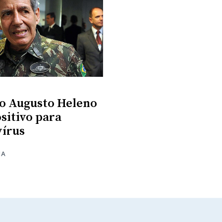
o Augusto Heleno
ositivo para
írus
MA
0