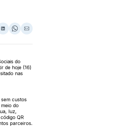
lhar
partilhar
Compartilhar
Share
Compartilhar
no
on
via
ebook
LinkedIn
WhatsApp
Email
ociais do
r de hoje (16)
ositado nas
 sem custos
 meio do
ua, luz,
o código QR
tos parceiros.