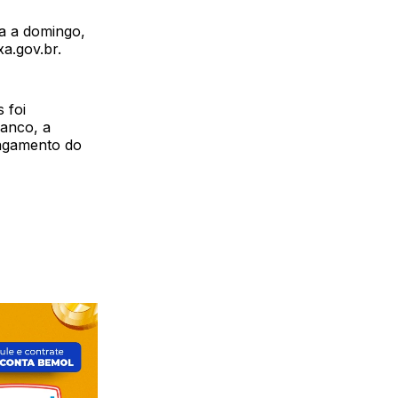
da a domingo,
xa.gov.br.
 foi
banco, a
pagamento do