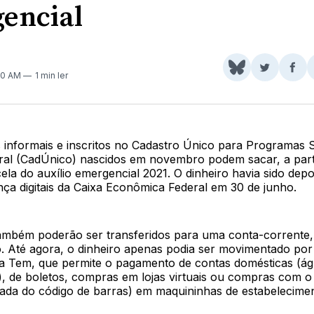
encial
Share
Comparti
Com
00 AM
1 min ler
on
no
no
BlueSky
Twitter
Fac
 informais e inscritos no Cadastro Único para Programas S
al (CadÚnico) nascidos em novembro podem sacar, a parti
cela do auxílio emergencial 2021. O dinheiro havia sido dep
ça digitais da Caixa Econômica Federal em 30 de junho.
ambém poderão ser transferidos para uma conta-corrente,
o. Até agora, o dinheiro apenas podia ser movimentado por
ixa Tem, que permite o pagamento de contas domésticas (ág
s), de boletos, compras em lojas virtuais ou compras com 
ada do código de barras) em maquininhas de estabelecimen