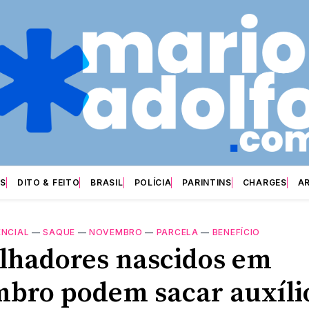
S
DITO & FEITO
BRASIL
POLÍCIA
PARINTINS
CHARGES
A
ENCIAL
—
SAQUE
—
NOVEMBRO
—
PARCELA
—
BENEFÍCIO
lhadores nascidos em
bro podem sacar auxíli