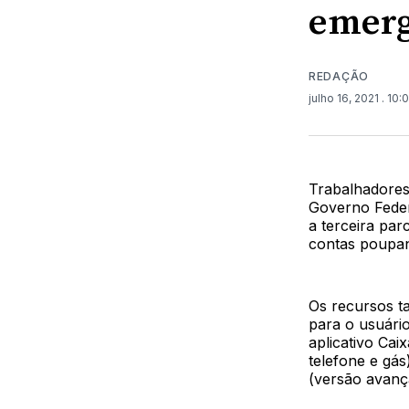
emerg
REDAÇÃO
julho 16, 2021
. 10:
Trabalhadores
Governo Feder
a terceira par
contas poupan
Os recursos t
para o usuári
aplicativo Ca
telefone e gá
(versão avanç