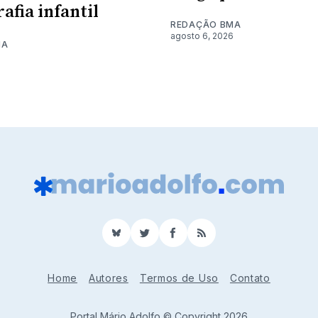
afia infantil
REDAÇÃO BMA
agosto 6, 2026
MA
6
BlueSky
Twitter
Facebook
RSS
Home
Autores
Termos de Uso
Contato
Portal Mário Adolfo © Copyright 2026