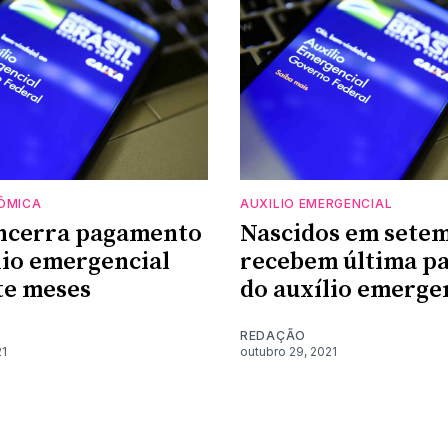
ÔMICA
AUXILIO EMERGENCIAL
encerra pagamento
Nascidos em sete
lio emergencial
recebem última pa
te meses
do auxílio emerge
REDAÇÃO
21
outubro 29, 2021