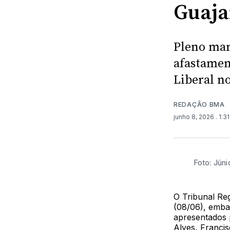
Guaja
Pleno man
afastamen
Liberal n
REDAÇÃO BMA
junho 8, 2026
. 1:3
Foto: Jún
O Tribunal Re
(08/06), emba
apresentados 
Alves, Francis