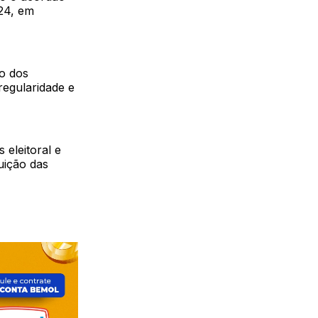
024, em
o dos
regularidade e
eleitoral e
uição das