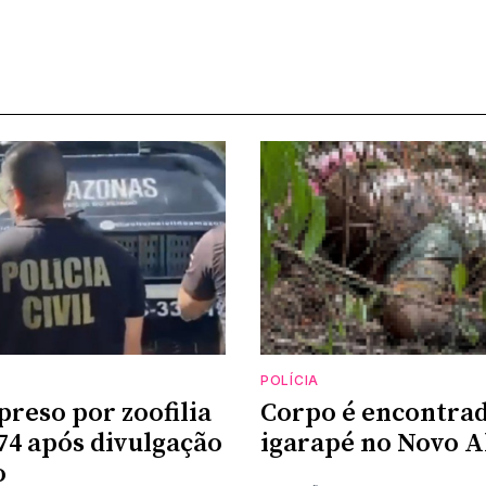
POLÍCIA
preso por zoofilia
Corpo é encontra
74 após divulgação
igarapé no Novo A
o