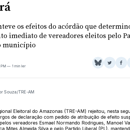
rá
teve os efeitos do acórdão que determin
to imediato de vereadores eleitos pelo P
o município
Share
Comparti
Com
1 PM
1 min ler
on
no
no
BlueSky
Twitter
Fac
ior Souza/TRE-AM
gional Eleitoral do Amazonas (TRE-AM) rejeitou, nesta seg
rgos de declaração com pedido de atribuição de efeito sus
pelos vereadores Esmael Normando Rodrigues, Manoel Val
ca Mites Almeida Silva e pelo Partido Liberal (PL), manten