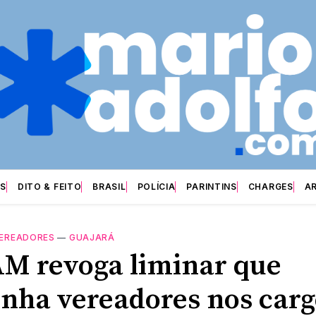
S
DITO & FEITO
BRASIL
POLÍCIA
PARINTINS
CHARGES
A
EREADORES
—
GUAJARÁ
M revoga liminar que
nha vereadores nos car