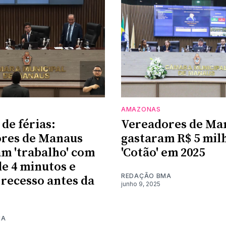
AMAZONAS
de férias:
Vereadores de Ma
ores de Manaus
gastaram R$ 5 mil
m 'trabalho' com
'Cotão' em 2025
de 4 minutos e
REDAÇÃO BMA
 recesso antes da
junho 9, 2025
MA