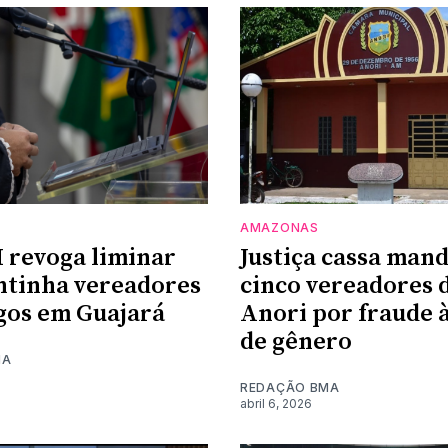
AMAZONAS
revoga liminar
Justiça cassa man
tinha vereadores
cinco vereadores 
gos em Guajará
Anori por fraude à
de gênero
MA
REDAÇÃO BMA
abril 6, 2026