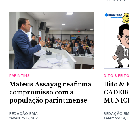
julho 8, 2025
PARINTINS
DITO & FEIT
Mateus Assayag reafirma
Dito & 
compromisso com a
CADEI
população parintinense
MUNIC
REDAÇÃO BMA
REDAÇÃO B
fevereiro 17, 2025
setembro 19, 