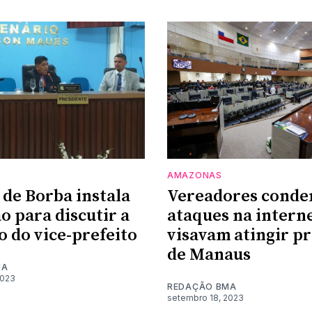
AMAZONAS
de Borba instala
Vereadores cond
o para discutir a
ataques na intern
o do vice-prefeito
visavam atingir pr
de Manaus
MA
2023
REDAÇÃO BMA
setembro 18, 2023