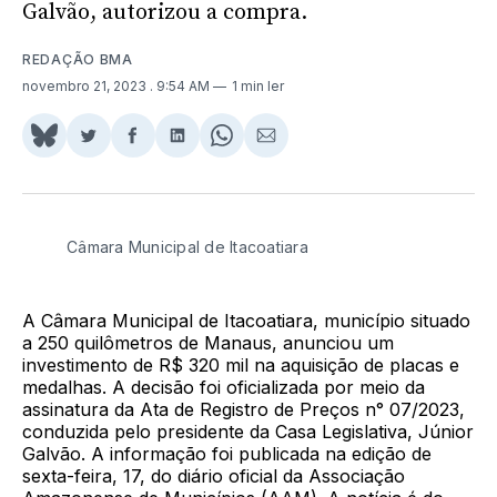
Galvão, autorizou a compra.
REDAÇÃO BMA
novembro 21, 2023
. 9:54 AM
1 min ler
Share
Compartilhar
Compartilhar
Compartilhar
Share
Compartilhar
on
no
no
no
on
via
BlueSky
Twitter
Facebook
LinkedIn
WhatsApp
Email
Câmara Municipal de Itacoatiara
A Câmara Municipal de Itacoatiara, município situado
a 250 quilômetros de Manaus, anunciou um
investimento de R$ 320 mil na aquisição de placas e
medalhas. A decisão foi oficializada por meio da
assinatura da Ata de Registro de Preços n° 07/2023,
conduzida pelo presidente da Casa Legislativa, Júnior
Galvão. A informação foi publicada na edição de
sexta-feira, 17, do diário oficial da Associação