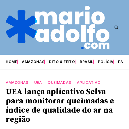
HOME
AMAZONAS
DITO & FEITO
BRASIL
POLÍCIA
PARI
AMAZONAS
—
UEA
—
QUEIMADAS
—
APLICATIVO
UEA lança aplicativo Selva
para monitorar queimadas e
índice de qualidade do ar na
região