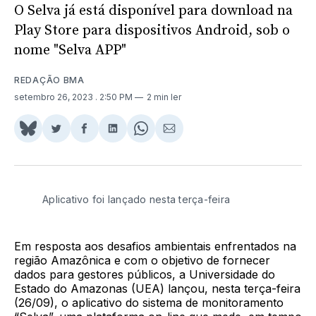
O Selva já está disponível para download na
Play Store para dispositivos Android, sob o
nome "Selva APP"
REDAÇÃO BMA
setembro 26, 2023
. 2:50 PM
2 min ler
Share
Compartilhar
Compartilhar
Compartilhar
Share
Compartilhar
on
no
no
no
on
via
BlueSky
Twitter
Facebook
LinkedIn
WhatsApp
Email
Aplicativo foi lançado nesta terça-feira
Em resposta aos desafios ambientais enfrentados na
região Amazônica e com o objetivo de fornecer
dados para gestores públicos, a Universidade do
Estado do Amazonas (UEA) lançou, nesta terça-feira
(26/09), o aplicativo do sistema de monitoramento