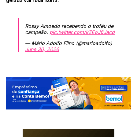
gelada vai rolar solta.”
Rossy Amoedo recebendo o troféu de
campeão.
pic.twitter.com/kZEoJ6Jacd
— Mário Adolfo Filho (@marioadolfo)
June 30, 2026