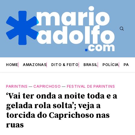
HOME
AMAZONAS
DITO & FEITO
BRASIL
POLÍCIA
PARI
PARINTINS
—
CAPRICHOSO
—
FESTIVAL DE PARINTINS
‘Vai ter onda a noite toda e a
gelada rola solta’; veja a
torcida do Caprichoso nas
ruas