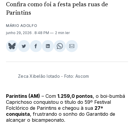
Confira como foi a festa pelas ruas de
Parintins
MÁRIO ADOLFO
junho 29, 2026
. 8:48 PM
2 min ler
Share
Compartilhar
Compartilhar
Compartilhar
Share
Compartilhar
on
no
no
no
on
via
BlueSky
Twitter
Facebook
LinkedIn
WhatsApp
Email
Zeca Xibelão lotado - Foto: Ascom
Parintins (AM)
– Com
1.259,0 pontos
, o boi-bumbá
Caprichoso conquistou o título do 59º Festival
Folclórico de Parintins e chegou à sua
27ª
conquista
, frustrando o sonho do Garantido de
alcançar o bicampeonato.