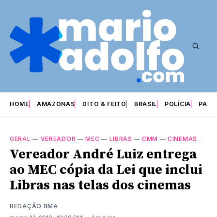
HOME
AMAZONAS
DITO & FEITO
BRASIL
POLÍCIA
PARI
GERAL
—
VEREADOR
—
MEC
—
LIBRAS
—
CMM
—
CINEMAS
Vereador André Luiz entrega
ao MEC cópia da Lei que inclui
Libras nas telas dos cinemas
REDAÇÃO BMA