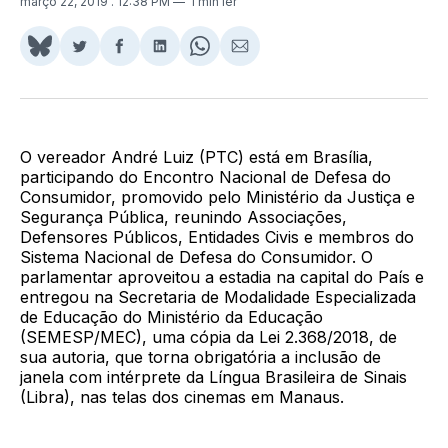
março 22, 2019
. 12:38 PM
1 min ler
Share
Compartilhar
Compartilhar
Compartilhar
Share
Compartilhar
on
no
no
no
on
via
BlueSky
Twitter
Facebook
LinkedIn
WhatsApp
Email
O vereador André Luiz (PTC) está em Brasília,
participando do Encontro Nacional de Defesa do
Consumidor, promovido pelo Ministério da Justiça e
Segurança Pública, reunindo Associações,
Defensores Públicos, Entidades Civis e membros do
Sistema Nacional de Defesa do Consumidor. O
parlamentar aproveitou a estadia na capital do País e
entregou na Secretaria de Modalidade Especializada
de Educação do Ministério da Educação
(SEMESP/MEC), uma cópia da Lei 2.368/2018, de
sua autoria, que torna obrigatória a inclusão de
janela com intérprete da Língua Brasileira de Sinais
(Libra), nas telas dos cinemas em Manaus.