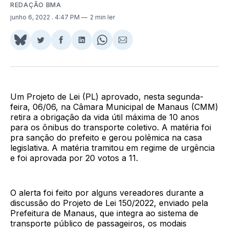
REDAÇÃO BMA
junho 6, 2022
. 4:47 PM
2 min ler
Share
Compartilhar
Compartilhar
Compartilhar
Share
Compartilhar
on
no
no
no
on
via
BlueSky
Twitter
Facebook
LinkedIn
WhatsApp
Email
Um Projeto de Lei (PL) aprovado, nesta segunda-
feira, 06/06, na Câmara Municipal de Manaus (CMM)
retira a obrigação da vida útil máxima de 10 anos
para os ônibus do transporte coletivo. A matéria foi
pra sanção do prefeito e gerou polêmica na casa
legislativa. A matéria tramitou em regime de urgência
e foi aprovada por 20 votos a 11.
O alerta foi feito por alguns vereadores durante a
discussão do Projeto de Lei 150/2022, enviado pela
Prefeitura de Manaus, que integra ao sistema de
transporte público de passageiros, os modais