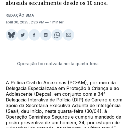
abusada sexualmente desde os 10 anos.
REDAÇÃO BMA
abril 30, 2025
. 2:26 PM
1 min ler
Share
Compartilhar
Compartilhar
Compartilhar
Share
Compartilhar
on
no
no
no
on
via
BlueSky
Twitter
Facebook
LinkedIn
WhatsApp
Email
Operação foi realizada nesta quarta-feira
A Polícia Civil do Amazonas (PC-AM), por meio da
Delegacia Especializada em Proteção à Criança e ao
Adolescente (Depca), em conjunto com a 34ª
Delegacia Interativa de Polícia (DIP) de Careiro e com
apoio da Secretaria Executiva Adjunta de Inteligência
(Seai), deu início, nesta quarta-feira (30/04), à
Operação Caminhos Seguros e cumpriu mandado de
prisão preventiva de um homem, 34, por estupro de