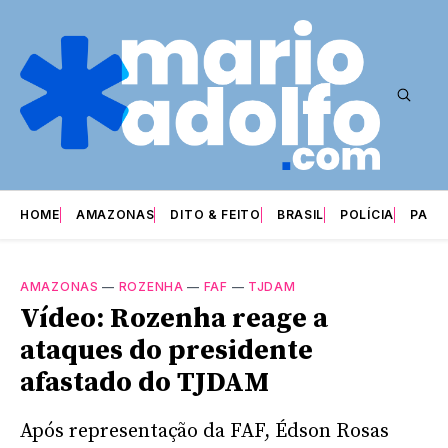
HOME
AMAZONAS
DITO & FEITO
BRASIL
POLÍCIA
PARI
AMAZONAS
—
ROZENHA
—
FAF
—
TJDAM
Vídeo: Rozenha reage a
ataques do presidente
afastado do TJDAM
Após representação da FAF, Édson Rosas