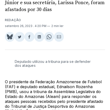
Júnior e sua secretária, Larissa Ponce, foram
afastados por 30 dias
REDAÇÃO
setembro 26, 2023
. 4:20 PM
2 min ler
Share
Compartilhar
Compartilhar
Compartilhar
Share
Compartilhar
on
no
no
no
on
via
BlueSky
Twitter
Facebook
LinkedIn
WhatsApp
Email
Deputado utilizou a tribuna para se defender
dos ataques
O presidente da Federação Amazonense de Futebol
(FAF) e deputado estadual, Ednailson Rozenha
(PMB), usou a tribuna da Assembleia Legislativa do
Estado do Amazonas (Aleam) para responder os
ataques pessoais recebidos pelo presidente afastado
do Tribunal de Justiça Desportiva do Amazonas