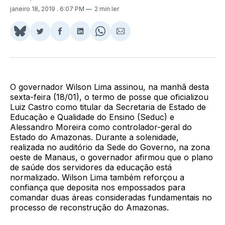
janeiro 18, 2019
. 6:07 PM
2 min ler
Share
Compartilhar
Compartilhar
Compartilhar
Share
Compartilhar
on
no
no
no
on
via
BlueSky
Twitter
Facebook
LinkedIn
WhatsApp
Email
O governador Wilson Lima assinou, na manhã desta
sexta-feira (18/01), o termo de posse que oficializou
Luiz Castro como titular da Secretaria de Estado de
Educação e Qualidade do Ensino (Seduc) e
Alessandro Moreira como controlador-geral do
Estado do Amazonas. Durante a solenidade,
realizada no auditório da Sede do Governo, na zona
oeste de Manaus, o governador afirmou que o plano
de saúde dos servidores da educação está
normalizado. Wilson Lima também reforçou a
confiança que deposita nos empossados para
comandar duas áreas consideradas fundamentais no
processo de reconstrução do Amazonas.