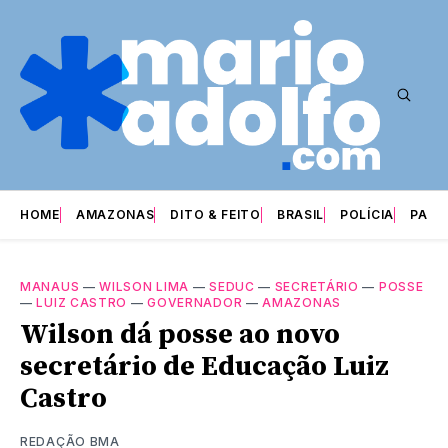
HOME
AMAZONAS
DITO & FEITO
BRASIL
POLÍCIA
PARI
MANAUS
—
WILSON LIMA
—
SEDUC
—
SECRETÁRIO
—
POSSE
—
LUIZ CASTRO
—
GOVERNADOR
—
AMAZONAS
Wilson dá posse ao novo
secretário de Educação Luiz
Castro
REDAÇÃO BMA