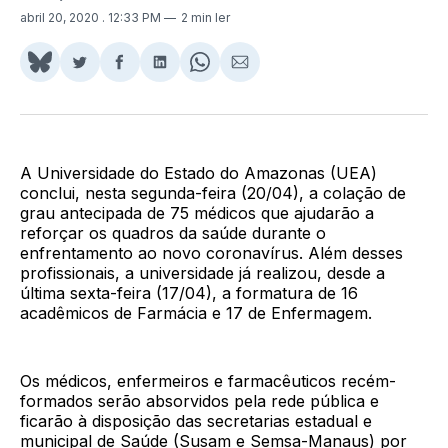
abril 20, 2020
. 12:33 PM
2 min ler
Share
Compartilhar
Compartilhar
Compartilhar
Share
Compartilhar
on
no
no
no
on
via
BlueSky
Twitter
Facebook
LinkedIn
WhatsApp
Email
A Universidade do Estado do Amazonas (UEA)
conclui, nesta segunda-feira (20/04), a colação de
grau antecipada de 75 médicos que ajudarão a
reforçar os quadros da saúde durante o
enfrentamento ao novo coronavírus. Além desses
profissionais, a universidade já realizou, desde a
última sexta-feira (17/04), a formatura de 16
acadêmicos de Farmácia e 17 de Enfermagem.
Os médicos, enfermeiros e farmacêuticos recém-
formados serão absorvidos pela rede pública e
ficarão à disposição das secretarias estadual e
municipal de Saúde (Susam e Semsa-Manaus) por