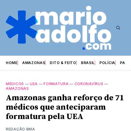
HOME
AMAZONAS
DITO & FEITO
BRASIL
POLÍCIA
PARI
MÉDICOS
—
UEA
—
FORMATURA
—
CORONAVÍRUS
—
AMAZONAS
Amazonas ganha reforço de 71
médicos que anteciparam
formatura pela UEA
REDAÇÃO BMA