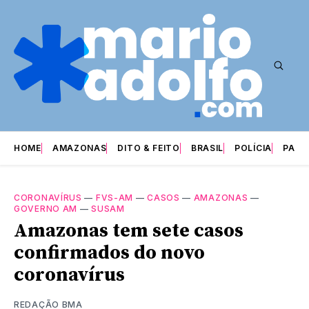
HOME
AMAZONAS
DITO & FEITO
BRASIL
POLÍCIA
PARI
CORONAVÍRUS
—
FVS-AM
—
CASOS
—
AMAZONAS
—
GOVERNO AM
—
SUSAM
Amazonas tem sete casos
confirmados do novo
coronavírus
REDAÇÃO BMA