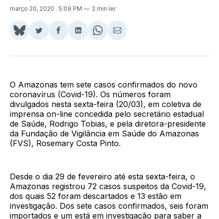
março 20, 2020
. 5:09 PM
2 min ler
Share
Compartilhar
Compartilhar
Compartilhar
Share
Compartilhar
on
no
no
no
on
via
BlueSky
Twitter
Facebook
LinkedIn
WhatsApp
Email
O Amazonas tem sete casos confirmados do novo
coronavírus (Covid-19). Os números foram
divulgados nesta sexta-feira (20/03), em coletiva de
imprensa on-line concedida pelo secretário estadual
de Saúde, Rodrigo Tobias, e pela diretora-presidente
da Fundação de Vigilância em Saúde do Amazonas
(FVS), Rosemary Costa Pinto.
Desde o dia 29 de fevereiro até esta sexta-feira, o
Amazonas registrou 72 casos suspeitos da Covid-19,
dos quais 52 foram descartados e 13 estão em
investigação. Dos sete casos confirmados, seis foram
importados e um está em investigação para saber a