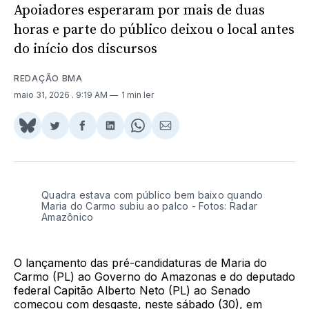
Apoiadores esperaram por mais de duas
horas e parte do público deixou o local antes
do início dos discursos
REDAÇÃO BMA
maio 31, 2026
. 9:19 AM
1 min ler
Share
Compartilhar
Compartilhar
Compartilhar
Share
Compartilhar
on
no
no
no
on
via
BlueSky
Twitter
Facebook
LinkedIn
WhatsApp
Email
Quadra estava com público bem baixo quando
Maria do Carmo subiu ao palco - Fotos: Radar
Amazônico
O lançamento das pré-candidaturas de Maria do
Carmo (PL) ao Governo do Amazonas e do deputado
federal Capitão Alberto Neto (PL) ao Senado
começou com desgaste, neste sábado (30), em