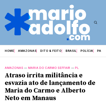
HOME
AMAZONAS
DITO & FEITO
BRASIL
POLÍCIA
PARI
AMAZONAS
—
MARIA DO CARMO SEFFAIR
—
PL
Atraso irrita militância e
esvazia ato de lançamento de
Maria do Carmo e Alberto
Neto em Manaus