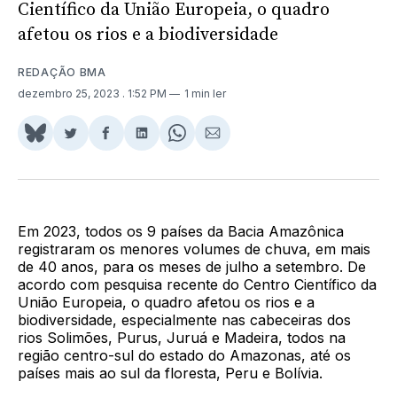
Científico da União Europeia, o quadro
afetou os rios e a biodiversidade
REDAÇÃO BMA
dezembro 25, 2023
. 1:52 PM
1 min ler
Share
Compartilhar
Compartilhar
Compartilhar
Share
Compartilhar
on
no
no
no
on
via
BlueSky
Twitter
Facebook
LinkedIn
WhatsApp
Email
Em 2023, todos os 9 países da Bacia Amazônica
registraram os menores volumes de chuva, em mais
de 40 anos, para os meses de julho a setembro. De
acordo com pesquisa recente do Centro Científico da
União Europeia, o quadro afetou os rios e a
biodiversidade, especialmente nas cabeceiras dos
rios Solimões, Purus, Juruá e Madeira, todos na
região centro-sul do estado do Amazonas, até os
países mais ao sul da floresta, Peru e Bolívia.