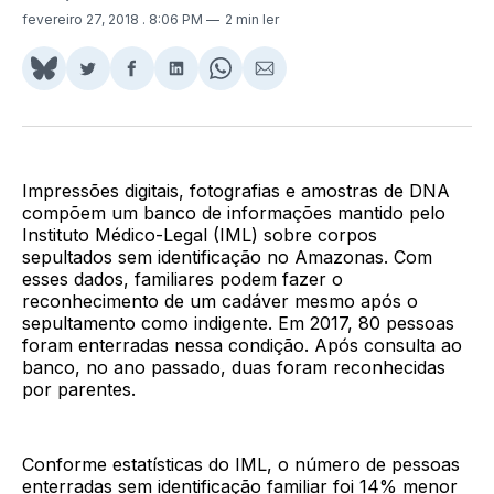
fevereiro 27, 2018
. 8:06 PM
2 min ler
Share
Compartilhar
Compartilhar
Compartilhar
Share
Compartilhar
on
no
no
no
on
via
BlueSky
Twitter
Facebook
LinkedIn
WhatsApp
Email
Impressões digitais, fotografias e amostras de DNA
compõem um banco de informações mantido pelo
Instituto Médico-Legal (IML) sobre corpos
sepultados sem identificação no Amazonas. Com
esses dados, familiares podem fazer o
reconhecimento de um cadáver mesmo após o
sepultamento como indigente. Em 2017, 80 pessoas
foram enterradas nessa condição. Após consulta ao
banco, no ano passado, duas foram reconhecidas
por parentes.
Conforme estatísticas do IML, o número de pessoas
enterradas sem identificação familiar foi 14% menor