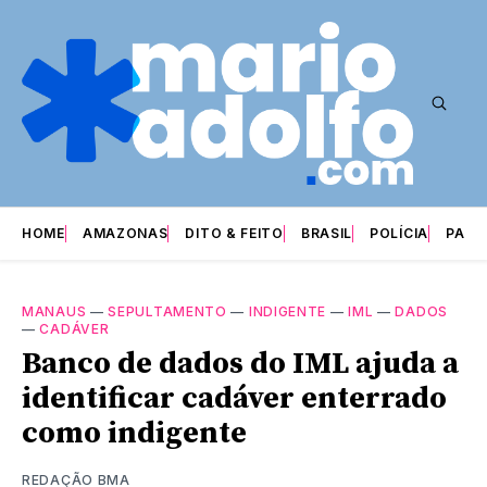
HOME
AMAZONAS
DITO & FEITO
BRASIL
POLÍCIA
PARI
MANAUS
—
SEPULTAMENTO
—
INDIGENTE
—
IML
—
DADOS
—
CADÁVER
Banco de dados do IML ajuda a
identificar cadáver enterrado
como indigente
REDAÇÃO BMA