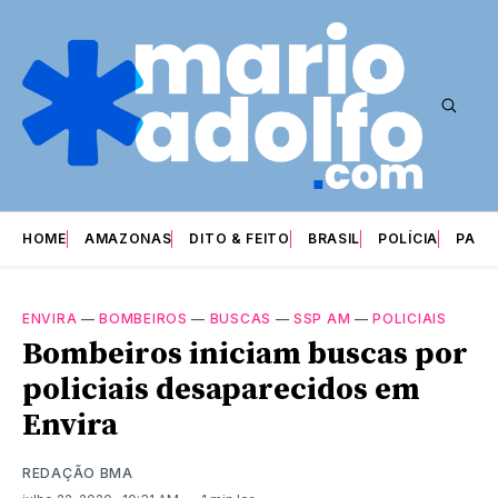
HOME
AMAZONAS
DITO & FEITO
BRASIL
POLÍCIA
PARI
ENVIRA
—
BOMBEIROS
—
BUSCAS
—
SSP AM
—
POLICIAIS
Bombeiros iniciam buscas por
policiais desaparecidos em
Envira
REDAÇÃO BMA