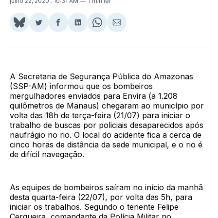
julho 22, 2020
. 10:31 AM
1 min ler
Share
Compartilhar
Compartilhar
Compartilhar
Share
Compartilhar
on
no
no
no
on
via
BlueSky
Twitter
Facebook
LinkedIn
WhatsApp
Email
A Secretaria de Segurança Pública do Amazonas
(SSP-AM) informou que os bombeiros
mergulhadores enviados para Envira (a 1.208
quilômetros de Manaus) chegaram ao município por
volta das 18h de terça-feira (21/07) para iniciar o
trabalho de buscas por policiais desaparecidos após
naufrágio no rio. O local do acidente fica a cerca de
cinco horas de distância da sede municipal, e o rio é
de difícil navegação.
As equipes de bombeiros saíram no início da manhã
desta quarta-feira (22/07), por volta das 5h, para
iniciar os trabalhos. Segundo o tenente Felipe
Cerqueira, comandante da Polícia Militar no