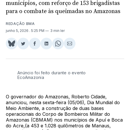
municípios, com reforço de 153 brigadistas
para o combate às queimadas no Amazonas
REDAÇÃO BMA
junho 5, 2026
. 5:25 PM
3 min ler
Share
Compartilhar
Compartilhar
Compartilhar
Share
Compartilhar
on
no
no
no
on
via
BlueSky
Twitter
Facebook
LinkedIn
WhatsApp
Email
Anúncio foi feito durante o evento
EcoAmazonia
O governador do Amazonas, Roberto Cidade,
anunciou, nesta sexta-feira (05/06), Dia Mundial do
Meio Ambiente, a construção de duas bases
operacionais do Corpo de Bombeiros Militar do
Amazonas (CBMAM) nos municípios de Apuí e Boca
do Acre,(a 453 e 1.028 quilômetros de Manaus,