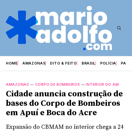
HOME
AMAZONAS
DITO & FEITO
BRASIL
POLÍCIA
PARI
AMAZONAS
—
CORPO DE BOMBEIROS
—
INTERIOR DO AM
Cidade anuncia construção de
bases do Corpo de Bombeiros
em Apuí e Boca do Acre
Expansão do CBMAM no interior chega a 24