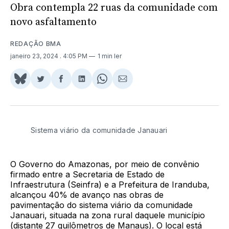
Obra contempla 22 ruas da comunidade com
novo asfaltamento
REDAÇÃO BMA
janeiro 23, 2024
. 4:05 PM
1 min ler
Share
Compartilhar
Compartilhar
Compartilhar
Share
Compartilhar
on
no
no
no
on
via
BlueSky
Twitter
Facebook
LinkedIn
WhatsApp
Email
Sistema viário da comunidade Janauari
O Governo do Amazonas, por meio de convênio
firmado entre a Secretaria de Estado de
Infraestrutura (Seinfra) e a Prefeitura de Iranduba,
alcançou 40% de avanço nas obras de
pavimentação do sistema viário da comunidade
Janauari, situada na zona rural daquele município
(distante 27 quilômetros de Manaus). O local está