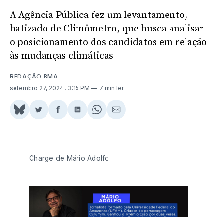
A Agência Pública fez um levantamento,
batizado de Climômetro, que busca analisar
o posicionamento dos candidatos em relação
às mudanças climáticas
REDAÇÃO BMA
setembro 27, 2024
. 3:15 PM
7 min ler
Share
Compartilhar
Compartilhar
Compartilhar
Share
Compartilhar
on
no
no
no
on
via
BlueSky
Twitter
Facebook
LinkedIn
WhatsApp
Email
Charge de Mário Adolfo