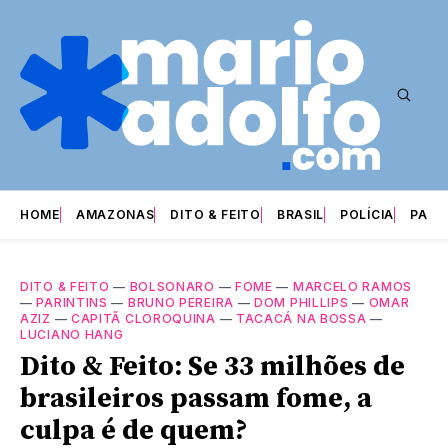
HOME
AMAZONAS
DITO & FEITO
BRASIL
POLÍCIA
PARI
DITO & FEITO
—
BOLSONARO
—
FOME
—
MARCELO RAMOS
—
PARINTINS
—
BRUNO PEREIRA
—
DOM PHILLIPS
—
OMAR
AZIZ
—
CAPITÃ CLOROQUINA
—
TACACÁ NA BOSSA
—
LUCIANO HANG
Dito & Feito: Se 33 milhões de
brasileiros passam fome, a
culpa é de quem?