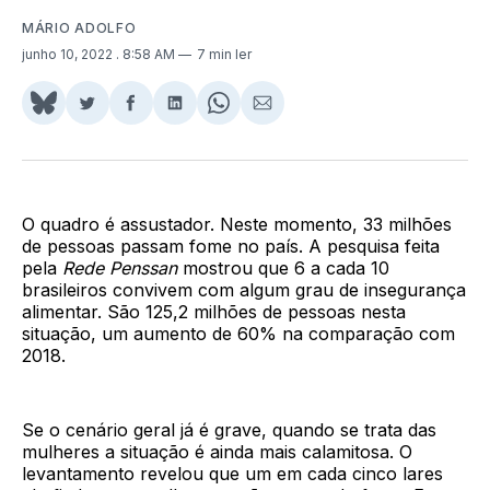
MÁRIO ADOLFO
junho 10, 2022
. 8:58 AM
7 min ler
Share
Compartilhar
Compartilhar
Compartilhar
Share
Compartilhar
on
no
no
no
on
via
BlueSky
Twitter
Facebook
LinkedIn
WhatsApp
Email
O quadro é assustador. Neste momento, 33 milhões
de pessoas passam fome no país. A pesquisa feita
pela
Rede Penssan
mostrou que 6 a cada 10
brasileiros convivem com algum grau de insegurança
alimentar. São 125,2 milhões de pessoas nesta
situação, um aumento de 60% na comparação com
2018.
Se o cenário geral já é grave, quando se trata das
mulheres a situação é ainda mais calamitosa. O
levantamento revelou que um em cada cinco lares