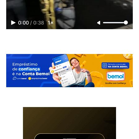
0:00
/
0:38
1×