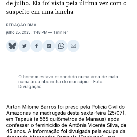
de julho. Ela foi vista pela última vez com o
suspeito em uma lancha
REDAÇÃO BMA
julho 25, 2025
. 1:48 PM
1 min ler
Share
Compartilhar
Compartilhar
Compartilhar
Share
Compartilhar
on
no
no
no
on
via
BlueSky
Twitter
Facebook
LinkedIn
WhatsApp
Email
O homem estava escondido numa área de mata
numa área ribeirinha do município - Foto:
Divulgação
Airton Milome Barros foi preso pela Polícia Civil do
Amazonas na madrugada desta sexta-feira (25/07),
em Tapauá (a 565 quilômetros de Manaus) após
confessar o feminicídio de Antônia Vicente Silva, de
45 anos. A informação foi divulgada pela equipe da