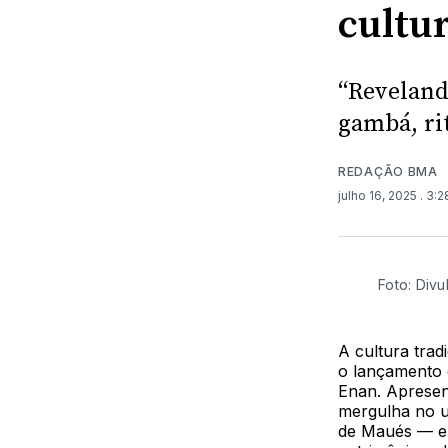
cultu
“Reveland
gambá, r
REDAÇÃO BMA
julho 16, 2025
. 3:
Foto: Div
A cultura tra
o lançamento 
Enan. Apresent
mergulha no u
de Maués — e 