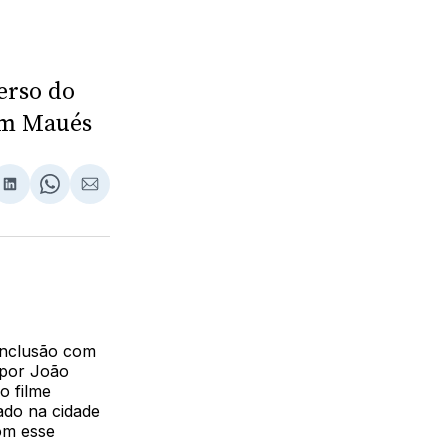
erso do
em Maués
lhar
partilhar
Compartilhar
Share
Compartilhar
no
on
via
ebook
LinkedIn
WhatsApp
Email
inclusão com
 por João
o filme
ado na cidade
om esse