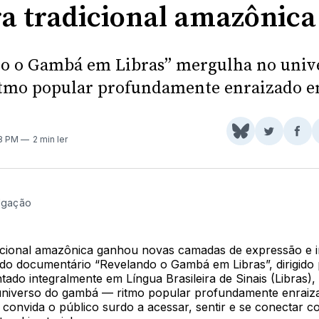
ra tradicional amazônica
o o Gambá em Libras” mergulha no univ
itmo popular profundamente enraizado 
Share
Comparti
Com
28 PM
2 min ler
on
no
no
BlueSky
Twitter
Fac
ulgação
dicional amazônica ganhou novas camadas de expressão e 
do documentário “Revelando o Gambá em Libras”, dirigido
ado integralmente em Língua Brasileira de Sinais (Libras), 
niverso do gambá — ritmo popular profundamente enraiz
convida o público surdo a acessar, sentir e se conectar c