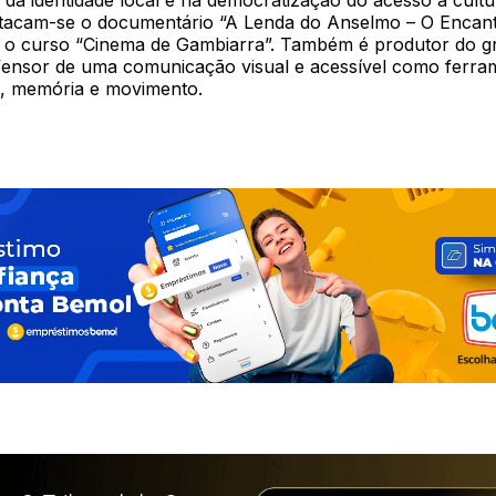
 da identidade local e na democratização do acesso à cultu
stacam-se o documentário “A Lenda do Anselmo – O Encan
o curso “Cinema de Gambiarra”. Também é produtor do g
ensor de uma comunicação visual e acessível como ferra
, memória e movimento.