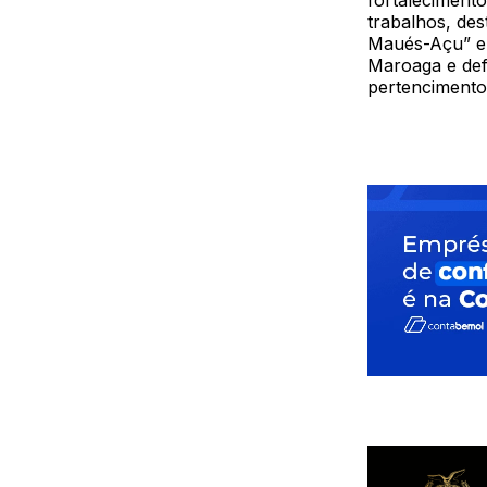
fortalecimento
trabalhos, de
Maués-Açu” e 
Maroaga e def
pertencimento