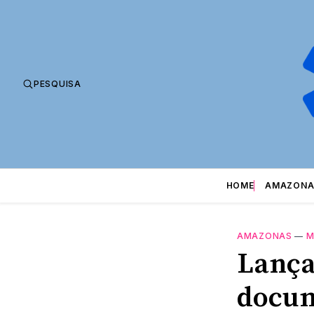
PESQUISA
HOME
AMAZONA
AMAZONAS
—
M
Lança
docum