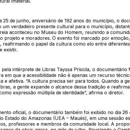
ural imaterial.
 25 de junho, aniversário de 192 anos do município, o doc
 um verdadeiro presente cultural para o município, distan
treia aconteceu no Museu do Homem, reunindo a comunid
 do projeto e moradores. O evento foi marcado por emoção,
, reafirmando o papel da cultura como elo entre diferente
 existir.
pela intérprete de Libras Tayssa Priscila, o documentário 
 em que a acessibilidade não é apenas um recurso técni
ca e afetiva. “A cultura precisa ser para todos. Quando a 
bras, a gente expande o alcance dessa tradição e reafirma
mo expressão múltipla de identidade”, afirma o diretor.
ento oficial, o documentário também foi exibido no dia 26
do Estado do Amazonas (UEA – Maués), em uma sessão esp
os, professores e membros da comunidade local. A propos
lcance da obra: agora, no mês de julho, Revelando o Gam