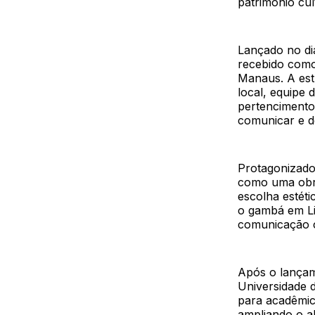
patrimônio cult
Lançado no dia
recebido como
Manaus. A es
local, equipe
pertencimento
comunicar e de
Protagonizado 
como uma obra
escolha estéti
o gambá em Li
comunicação co
Após o lançam
Universidade 
para acadêmic
ampliando o a