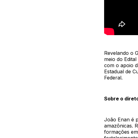
Revelando o G
meio do Edita
com o apoio d
Estadual de C
Federal.
Sobre o diret
João Enan é p
amazônicas. R
formações em 