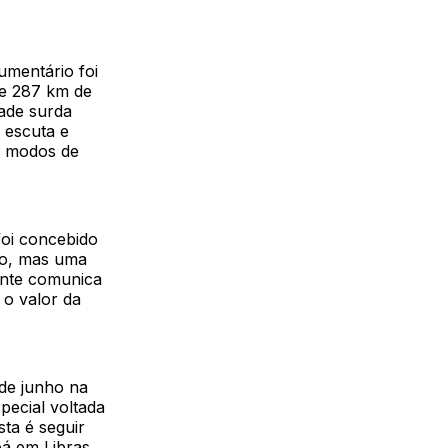
umentário foi
te 287 km de
ade surda
 escuta e
s modos de
foi concebido
co, mas uma
gente comunica
 o valor da
 de junho na
ecial voltada
ta é seguir
bá em Libras