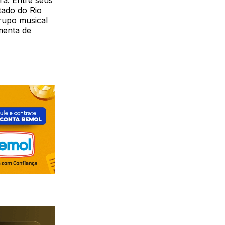
ra. Entre seus
tado do Rio
rupo musical
menta de