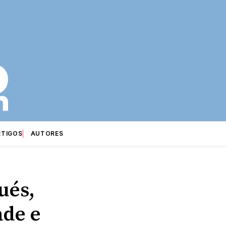
RTIGOS
AUTORES
ués,
ade e