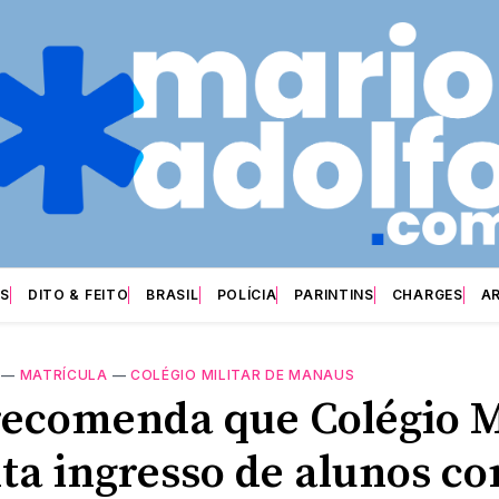
S
DITO & FEITO
BRASIL
POLÍCIA
PARINTINS
CHARGES
A
—
MATRÍCULA
—
COLÉGIO MILITAR DE MANAUS
ecomenda que Colégio M
ta ingresso de alunos c