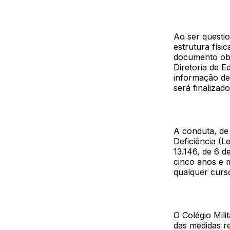
Ao ser questi
estrutura físi
documento obt
Diretoria de E
informação de
será finaliza
A conduta, de
Deficiência (L
13.146, de 6 d
cinco anos e 
qualquer curso
O Colégio Mil
das medidas r