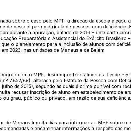
onada sobre o caso pelo MPF, a direção da escola alegou 
ca e de pessoal para matrícula de pessoas com deficiência.
ido durante a apuração, datado de 2016 – uma carta circu
ducação Preparatória e Assistencial do Exército Brasileiro –
 que o planejamento para a inclusão de alunos com defici
do em 2023, nas unidades de Manaus e de Belém.
 acordo com o MPF, descumpre frontalmente a Lei de Pe
ei nº 7.852/89), alterada pelo Estatuto da Pessoa com Defici
e julho de 2015), segundo as quais é crime punível com rec
multa recusar inscrição de aluno em estabelecimento de en
 ou grau, público ou privado, em razão de sua deficiência
itar de Manaus tem 45 dias para informar ao MPF sobre o
ecomendadas e encaminhar informações a respeito das me