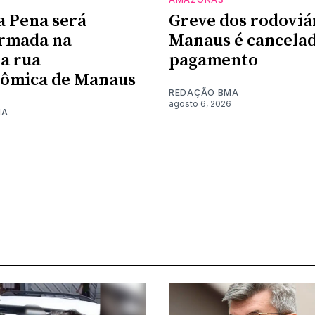
a Pena será
Greve dos rodoviá
ormada na
Manaus é cancela
a rua
pagamento
nômica de Manaus
REDAÇÃO BMA
agosto 6, 2026
MA
6