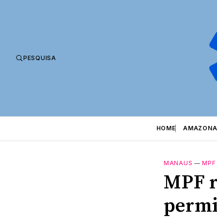
PESQUISA
HOME
AMAZONA
MANAUS
—
MPF
MPF r
permi