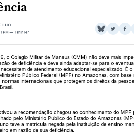
ência
FILHO
Share
Comparti
Com
:31 PM
1 min ler
on
no
no
BlueSky
Twitter
Fac
19, o Colégio Militar de Manaus (CMM) não deve mais imped
zão de deficiência e deve ainda adaptar-se para o eventua
 necessitem de atendimento educacional especializado. É o
inistério Público Federal (MPF) no Amazonas, com base n
m normas internacionais que protegem os direitos da pesso
Brasil.
otivou a recomendação chegou ao conhecimento do MPF 
nhado pelo Ministério Público do Estado do Amazonas (MP
luno teve a matrícula negada pela instituição de ensino man
leiro em razão de sua deficiência.