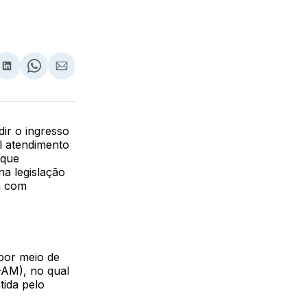
lhar
partilhar
Compartilhar
Share
Compartilhar
no
on
via
ebook
LinkedIn
WhatsApp
Email
ir o ingresso
l atendimento
 que
a legislação
a com
por meio de
-AM), no qual
tida pelo