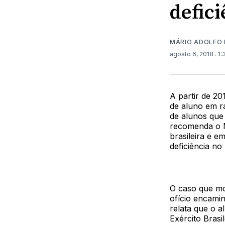
defici
MÁRIO ADOLFO 
agosto 6, 2018
. 1
A partir de 20
de aluno em ra
de alunos que
recomenda o M
brasileira e e
deficiência no 
O caso que m
ofício encami
relata que o a
Exército Brasi