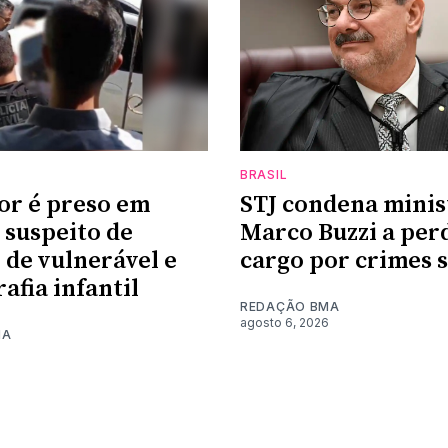
BRASIL
or é preso em
STJ condena minis
suspeito de
Marco Buzzi a per
 de vulnerável e
cargo por crimes 
afia infantil
REDAÇÃO BMA
agosto 6, 2026
MA
6