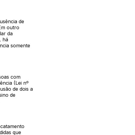
ausência de
 Em outro
lar da
, há
ência somente
ssoas com
ência (Lei nº
lusão de dois a
sino de
.
 acatamento
didas que