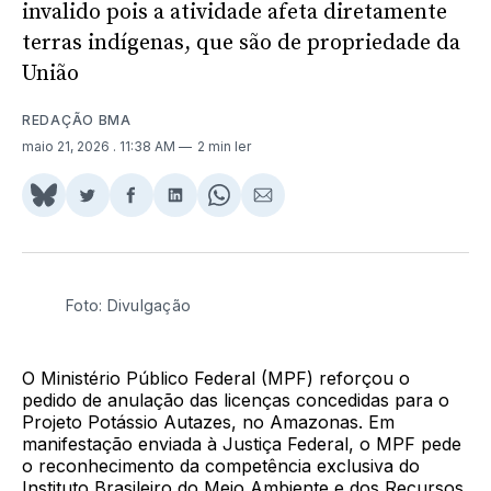
invalido pois a atividade afeta diretamente
terras indígenas, que são de propriedade da
União
REDAÇÃO BMA
maio 21, 2026
. 11:38 AM
2 min ler
Share
Compartilhar
Compartilhar
Compartilhar
Share
Compartilhar
on
no
no
no
on
via
BlueSky
Twitter
Facebook
LinkedIn
WhatsApp
Email
Foto: Divulgação
O Ministério Público Federal (MPF) reforçou o
pedido de anulação das licenças concedidas para o
Projeto Potássio Autazes, no Amazonas. Em
manifestação enviada à Justiça Federal, o MPF pede
o reconhecimento da competência exclusiva do
Instituto Brasileiro do Meio Ambiente e dos Recursos