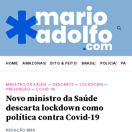
HOME
AMAZONAS
DITO & FEITO
BRASIL
POLÍCIA
PARI
MINISTRO DA SAÚDE
—
DESCARTE
—
LOCKDOWN
—
PREVENÇÃO
—
COVID-19
Novo ministro da Saúde
descarta lockdown como
política contra Covid-19
REDAÇÃO BMA