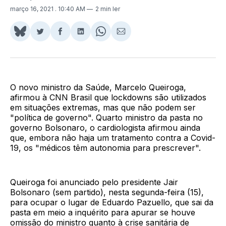
março 16, 2021
. 10:40 AM
2 min ler
Share
Compartilhar
Compartilhar
Compartilhar
Share
Compartilhar
on
no
no
no
on
via
BlueSky
Twitter
Facebook
LinkedIn
WhatsApp
Email
O novo ministro da Saúde, Marcelo Queiroga,
afirmou à CNN Brasil que lockdowns são utilizados
em situações extremas, mas que não podem ser
"política de governo". Quarto ministro da pasta no
governo Bolsonaro, o cardiologista afirmou ainda
que, embora não haja um tratamento contra a Covid-
19, os "médicos têm autonomia para prescrever".
Queiroga foi anunciado pelo presidente Jair
Bolsonaro (sem partido), nesta segunda-feira (15),
para ocupar o lugar de Eduardo Pazuello, que sai da
pasta em meio a inquérito para apurar se houve
omissão do ministro quanto à crise sanitária de