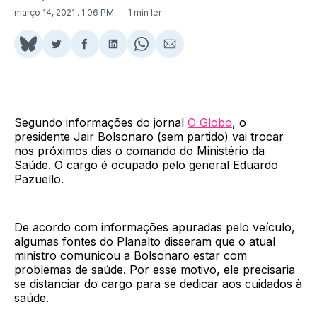
março 14, 2021
. 1:06 PM
1 min ler
Share
Compartilhar
Compartilhar
Compartilhar
Share
Compartilhar
on
no
no
no
on
via
BlueSky
Twitter
Facebook
LinkedIn
WhatsApp
Email
Segundo informações do jornal
O Globo
, o
presidente Jair Bolsonaro (sem partido) vai trocar
nos próximos dias o comando do Ministério da
Saúde. O cargo é ocupado pelo general Eduardo
Pazuello.
De acordo com informações apuradas pelo veículo,
algumas fontes do Planalto disseram que o atual
ministro comunicou a Bolsonaro estar com
problemas de saúde. Por esse motivo, ele precisaria
se distanciar do cargo para se dedicar aos cuidados à
saúde.