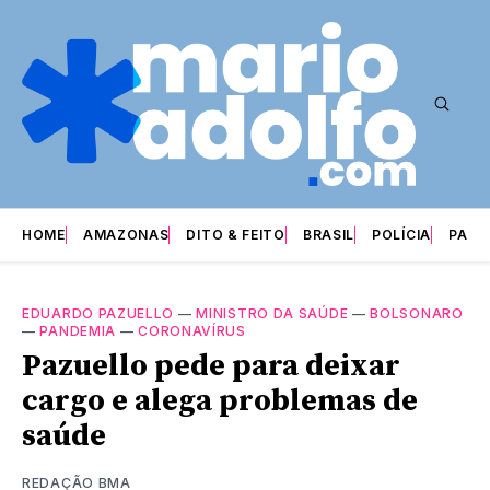
HOME
AMAZONAS
DITO & FEITO
BRASIL
POLÍCIA
PARI
EDUARDO PAZUELLO
—
MINISTRO DA SAÚDE
—
BOLSONARO
—
PANDEMIA
—
CORONAVÍRUS
Pazuello pede para deixar
cargo e alega problemas de
saúde
REDAÇÃO BMA