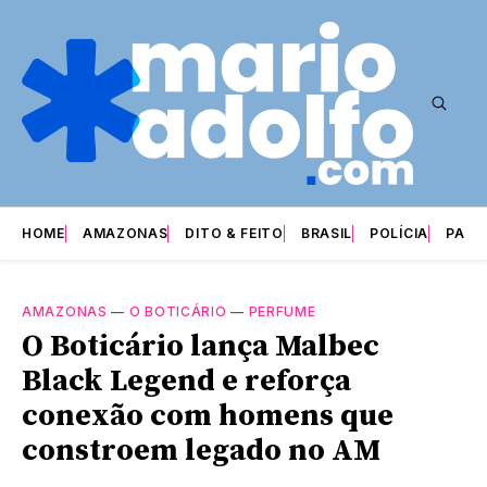
HOME
AMAZONAS
DITO & FEITO
BRASIL
POLÍCIA
PARI
AMAZONAS
—
O BOTICÁRIO
—
PERFUME
O Boticário lança Malbec
Black Legend e reforça
conexão com homens que
constroem legado no AM