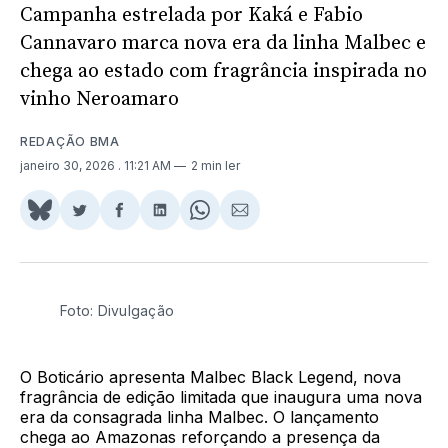
Campanha estrelada por Kaká e Fabio
Cannavaro marca nova era da linha Malbec e
chega ao estado com fragrância inspirada no
vinho Neroamaro
REDAÇÃO BMA
janeiro 30, 2026
. 11:21 AM
2 min ler
Share
Compartilhar
Compartilhar
Compartilhar
Share
Compartilhar
on
no
no
no
on
via
BlueSky
Twitter
Facebook
LinkedIn
WhatsApp
Email
Foto: Divulgação
O Boticário apresenta Malbec Black Legend, nova
fragrância de edição limitada que inaugura uma nova
era da consagrada linha Malbec. O lançamento
chega ao Amazonas reforçando a presença da