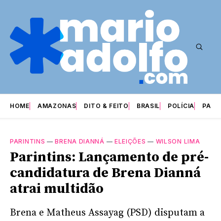
HOME
AMAZONAS
DITO & FEITO
BRASIL
POLÍCIA
PARI
PARINTINS
—
BRENA DIANNÁ
—
ELEIÇÕES
—
WILSON LIMA
Parintins: Lançamento de pré-
candidatura de Brena Dianná
atrai multidão
Brena e Matheus Assayag (PSD) disputam a