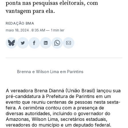
ponta nas pesquisas eleitorais, com
vantagem para ela.
REDAÇÃO BMA
maio 18, 2024
. 8:35 AM
1 min ler
Share
Compartilhar
Compartilhar
Compartilhar
Share
Compartilhar
on
no
no
no
on
via
BlueSky
Twitter
Facebook
LinkedIn
WhatsApp
Email
Brenna e Wilson Lima em Parintins
A vereadora Brena Dianná (União Brasil) lançou sua
pré-candidatura à Prefeitura de Parintins em um
evento que reuniu centenas de pessoas nesta sexta-
feira. A cerimônia contou com a presença de
diversas autoridades, incluindo o governador do
Amazonas, Wilson Lima, secretários estaduais,
vereadores do município e um deputado federal.