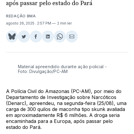
após passar pelo estado do Pará
REDAÇÃO BMA
agosto 26, 2025
. 2:57 PM
2 min ler
Share
Compartilhar
Compartilhar
Compartilhar
Share
Compartilhar
on
no
no
no
on
via
BlueSky
Twitter
Facebook
LinkedIn
WhatsApp
Email
Material apreendido durante ação policial -
Foto: Divulgação/PC-AM
A Polícia Civil do Amazonas (PC-AM), por meio do
Departamento de Investigação sobre Narcóticos
(Denarc), apreendeu, na segunda-feira (25/08), uma
carga de 300 quilos de maconha tipo skunk avaliada
em aproximadamente R$ 6 milhões. A droga seria
encaminhada para a Europa, após passar pelo
estado do Pará.