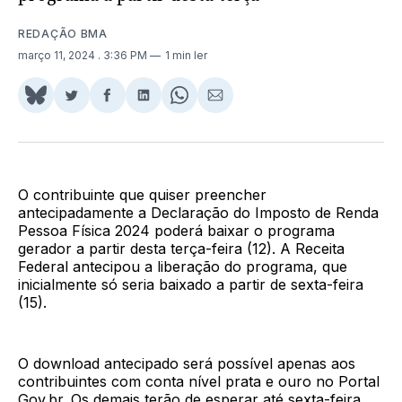
REDAÇÃO BMA
março 11, 2024
. 3:36 PM
1 min ler
Share
Compartilhar
Compartilhar
Compartilhar
Share
Compartilhar
on
no
no
no
on
via
BlueSky
Twitter
Facebook
LinkedIn
WhatsApp
Email
O contribuinte que quiser preencher
antecipadamente a Declaração do Imposto de Renda
Pessoa Física 2024 poderá baixar o programa
gerador a partir desta terça-feira (12). A Receita
Federal antecipou a liberação do programa, que
inicialmente só seria baixado a partir de sexta-feira
(15).
O download antecipado será possível apenas aos
contribuintes com conta nível prata e ouro no Portal
Gov.br. Os demais terão de esperar até sexta-feira