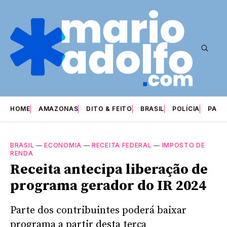
HOME
AMAZONAS
DITO & FEITO
BRASIL
POLÍCIA
PARI
BRASIL
—
ECONOMIA
—
RECEITA FEDERAL
—
IMPOSTO DE
RENDA
Receita antecipa liberação de
programa gerador do IR 2024
Parte dos contribuintes poderá baixar
programa a partir desta terça