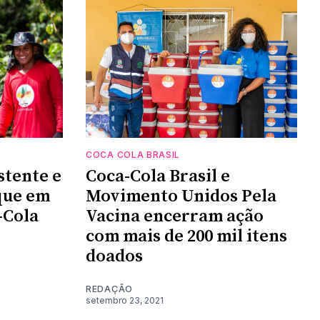
COCA COLA BRASIL
stente e
Coca-Cola Brasil e
que em
Movimento Unidos Pela
-Cola
Vacina encerram ação
com mais de 200 mil itens
doados
REDAÇÃO
setembro 23, 2021