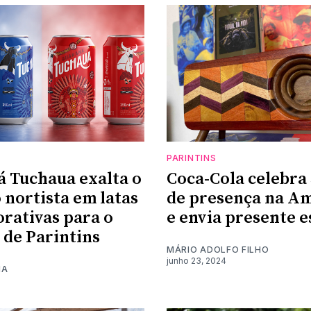
PARINTINS
 Tuchaua exalta o
Coca-Cola celebra
 nortista em latas
de presença na A
ativas para o
e envia presente e
l de Parintins
MÁRIO ADOLFO FILHO
junho 23, 2024
MA